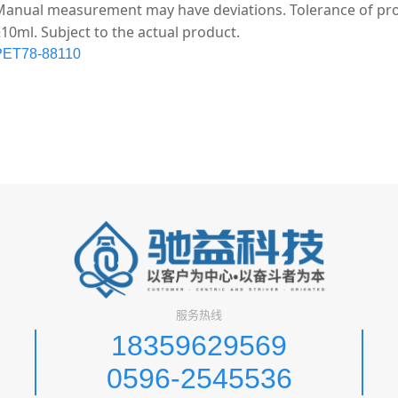
anual measurement may have deviations. Tolerance of prod
10ml. Subject to the actual product.
PET78-88110
服务热线
18359629569
0596-2545536