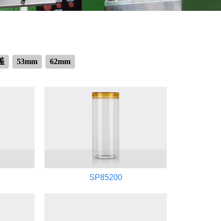
盖
53mm
62mm
SP85200