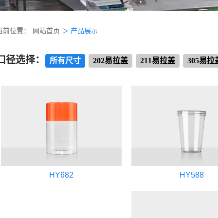
当前位置：
网站首页
＞
产品展示
口径选择：
所有尺寸
202易拉盖
211易拉盖
305易拉
HY682
HY588