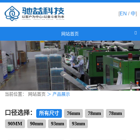
[
EN
/
中
]
网站首页
网站首页
关于驰益
产品展示
新闻资讯
合作伙伴
当前位置：
网站首页
＞
产品展示
联系我们
口径选择：
所有尺寸
76mm
78mm
78mm
90MM
90mm
93mm
93mm