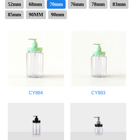
52mm
68mm
70mm
76mm
78mm
83mm
85mm
90MM
90mm
CY884
CY883