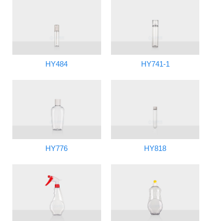
HY484
HY741-1
HY776
HY818